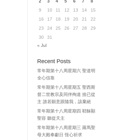
2
3
4
5
6
7
8
9
10
11
12
13
14
15
16
17
18
19
20
21
22
23
24
25
26
27
28
29
30
31
« Jul
Recent Posts
常年期第十八周星期六 聖道明
全心信靠
常年期第十八周星期五 聖西斯
督二世教宗及同伴殉道 捨已從
主 誰若願意跟隨我，該棄絕
常年期第十八周星期四 耶穌顯
聖容 聽從天主
常年期第十八周星期三 羅馬聖
母大殿奉獻日 恆心祈求