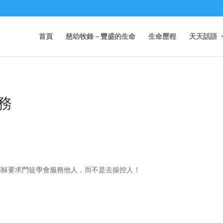
首頁
慈幼牧錄－豐盛的生命
生命歷程
天天話語
務
）耶穌要求門徒學會服務他人，而不是去操控人！