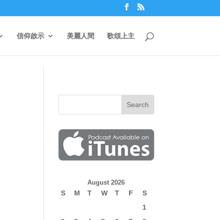
信仰啟示
美麗人間
歌頌上主
August 2026
S
M
T
W
T
F
S
1