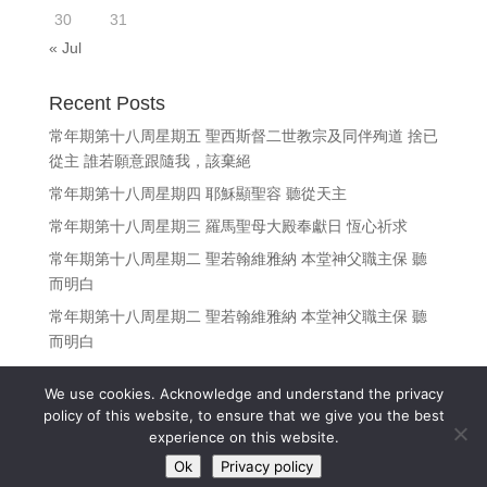
30
31
« Jul
Recent Posts
常年期第十八周星期五 聖西斯督二世教宗及同伴殉道 捨已
從主 誰若願意跟隨我，該棄絕
常年期第十八周星期四 耶穌顯聖容 聽從天主
常年期第十八周星期三 羅馬聖母大殿奉獻日 恆心祈求
常年期第十八周星期二 聖若翰維雅納 本堂神父職主保 聽
而明白
常年期第十八周星期二 聖若翰維雅納 本堂神父職主保 聽
而明白
We use cookies. Acknowledge and understand the privacy
policy of this website, to ensure that we give you the best
experience on this website.
Copyright © 江志釗神父 Fr. Denis Kong, SDB All Rights
Ok
Privacy policy
Reserved.
(Privacy policy)