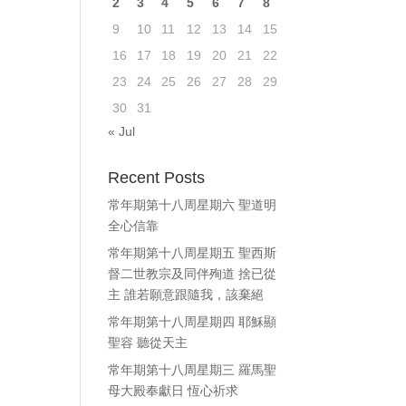
2
3
4
5
6
7
8
9
10
11
12
13
14
15
16
17
18
19
20
21
22
23
24
25
26
27
28
29
30
31
« Jul
Recent Posts
常年期第十八周星期六 聖道明
全心信靠
常年期第十八周星期五 聖西斯
督二世教宗及同伴殉道 捨已從
主 誰若願意跟隨我，該棄絕
常年期第十八周星期四 耶穌顯
聖容 聽從天主
常年期第十八周星期三 羅馬聖
母大殿奉獻日 恆心祈求