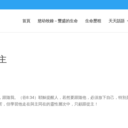
首頁
慈幼牧錄－豐盛的生命
生命歷程
天天話語
主
跟隨我。（谷8:34）耶穌提醒人，若然要跟隨他，必須放下自己，特別
苦，但學習他走在與主同在的靈性層次中，只顧跟從主！