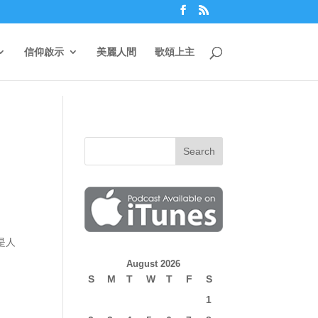
信仰啟示
美麗人間
歌頌上主
是人
August 2026
S
M
T
W
T
F
S
1