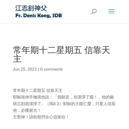
常年期十二星期五 信靠天
主
Jun 25, 2021
|
0 comments
常年期十二星期五 信靠天主
耶穌就伸手撫摸他說：「我願意，你潔淨了罷！」他的癩
病立刻就潔淨了。（瑪8:3）耶穌的大能仁愛，只要人信靠
他，必獲俯允！
主聖神！請助我們全心信靠祢！