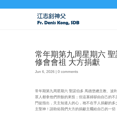
常年期第九周星期六 聖
修會會祖 大方捐獻
Jun 6, 2026
|
0 comments
常年期第九周星期六 聖諾伯多 馬德堡總主教、波
眾人都拿他們所餘的來投；但這寡婦卻由自己的不足
門徒指出，天主知道人的心，祂不在乎人捐獻的多
主聖神！請助佑我們大方的捐獻主𧶽給自己的一切