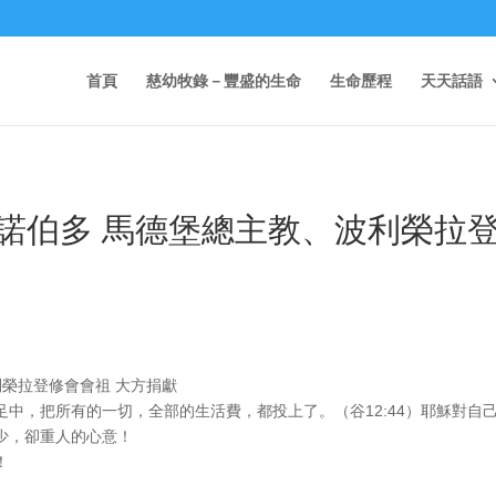
首頁
慈幼牧錄－豐盛的生命
生命歷程
天天話語
諾伯多 馬德堡總主教、波利榮拉
利榮拉登修會會祖 大方捐獻
中，把所有的一切，全部的生活費，都投上了。（谷12:44）耶穌對自
少，卻重人的心意！
！