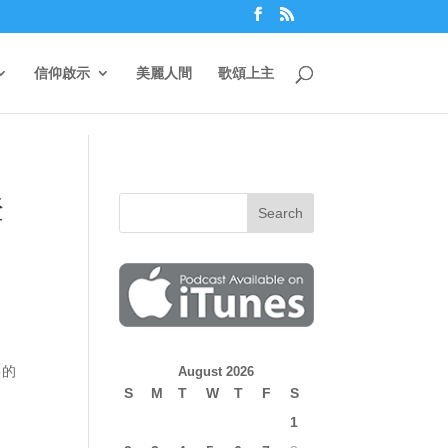
信仰啟示
美麗人間
歌頌上主
登
己的
August 2026
S
M
T
W
T
F
S
1