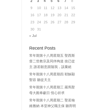
2
3
4
5
6
7
8
9
10
11
12
13
14
15
16
17
18
19
20
21
22
23
24
25
26
27
28
29
30
31
« Jul
Recent Posts
常年期第十八周星期五 聖西斯
督二世教宗及同伴殉道 捨已從
主 誰若願意跟隨我，該棄絕
常年期第十八周星期四 耶穌顯
聖容 聽從天主
常年期第十八周星期三 羅馬聖
母大殿奉獻日 恆心祈求
常年期第十八周星期二 聖若翰
維雅納 本堂神父職主保 聽而明