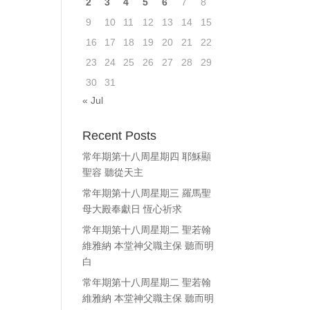
2
3
4
5
6
7
8
9
10
11
12
13
14
15
16
17
18
19
20
21
22
23
24
25
26
27
28
29
30
31
« Jul
Recent Posts
常年期第十八周星期四 耶穌顯
聖容 聽從天主
常年期第十八周星期三 羅馬聖
母大殿奉獻日 恆心祈求
常年期第十八周星期二 聖若翰
維雅納 本堂神父職主保 聽而明
白
常年期第十八周星期二 聖若翰
維雅納 本堂神父職主保 聽而明