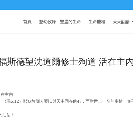
首頁
慈幼牧錄－豐盛的生命
生命歷程
天天話語
福斯德望沈道爾修士殉道 活在主
活在主內
（瑪5:12）耶穌教訓人要以與天主同在的心，面對世上一切的事情，並
的助佑！