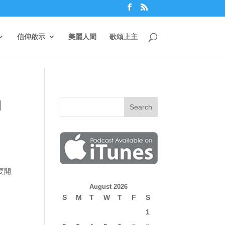
信仰啟示
美麗人間
歌頌上主
內
要開
August 2026
S
M
T
W
T
F
S
1