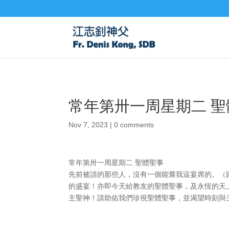
常年第卅一周星期二 聖
Nov 7, 2023
|
0 comments
常年第卅一周星期二 聖體聖事
先前被請的那些人，沒有一個能嘗我這宴席的。（路
的盛宴！亦即今天給教友的聖體聖事，及永恆的天
主聖神！請助佑我們珍視聖體聖事，並渴望時刻與