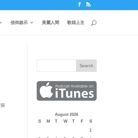
信仰啟示
美麗人間
歌頌上主
所賜
August 2026
S
M
T
W
T
F
S
1