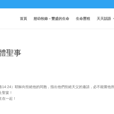
首頁
慈幼牧錄－豐盛的生命
生命歷程
天天話語
體聖事
14:24）耶穌向拒絕他的同胞，指出他們拒絕天父的邀請，必不能嘗他
上聖宴！
主在一起！