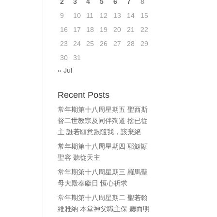
2
3
4
5
6
7
8
9
10
11
12
13
14
15
16
17
18
19
20
21
22
23
24
25
26
27
28
29
30
31
« Jul
Recent Posts
常年期第十八周星期五 聖西斯
督二世教宗及同伴殉道 捨已從
主 誰若願意跟隨我，該棄絕
常年期第十八周星期四 耶穌顯
聖容 聽從天主
常年期第十八周星期三 羅馬聖
母大殿奉獻日 恆心祈求
常年期第十八周星期二 聖若翰
維雅納 本堂神父職主保 聽而明