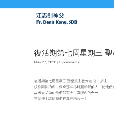
復活期第七周星期三 聖
May 27, 2020
|
0 comments
復活期第七周星期三 聖桑實主教殉道 合一於主
求祢因祢的名，保全那些祢所賜給我的人，使他們合
故求天父助佑他們保有天主真理內的合一！
主聖神！請助我們在真理內合一！