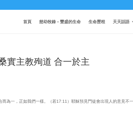
首頁
慈幼牧錄－豐盛的生命
生命歷程
天天話語
桑實主教殉道 合一於主
而為一，正如我們一樣。（若17:11）耶穌預見門徒會出現人的意見不