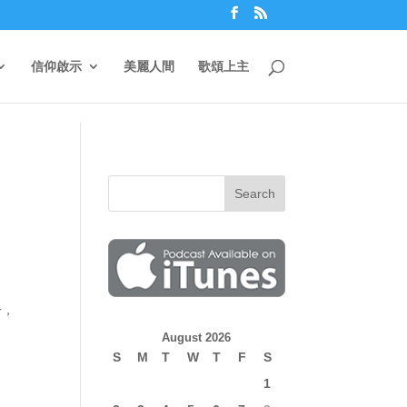
信仰啟示
美麗人間
歌頌上主
一，
August 2026
S
M
T
W
T
F
S
1