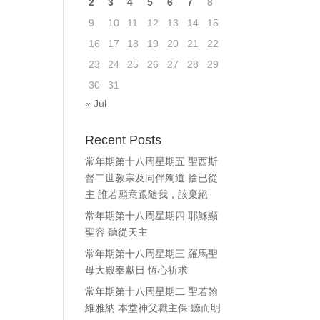
2
3
4
5
6
7
8
9
10
11
12
13
14
15
16
17
18
19
20
21
22
23
24
25
26
27
28
29
30
31
« Jul
Recent Posts
常年期第十八周星期五 聖西斯
督二世教宗及同伴殉道 捨已從
主 誰若願意跟隨我，該棄絕
常年期第十八周星期四 耶穌顯
聖容 聽從天主
常年期第十八周星期三 羅馬聖
母大殿奉獻日 恆心祈求
常年期第十八周星期二 聖若翰
維雅納 本堂神父職主保 聽而明