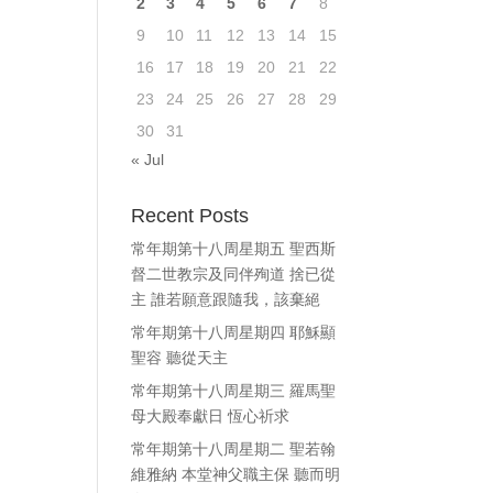
2
3
4
5
6
7
8
9
10
11
12
13
14
15
16
17
18
19
20
21
22
23
24
25
26
27
28
29
30
31
« Jul
Recent Posts
常年期第十八周星期五 聖西斯
督二世教宗及同伴殉道 捨已從
主 誰若願意跟隨我，該棄絕
常年期第十八周星期四 耶穌顯
聖容 聽從天主
常年期第十八周星期三 羅馬聖
母大殿奉獻日 恆心祈求
常年期第十八周星期二 聖若翰
維雅納 本堂神父職主保 聽而明