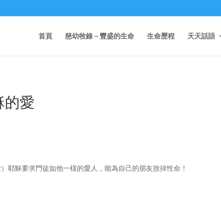
首頁
慈幼牧錄－豐盛的生命
生命歷程
天天話語
穌的愛
12）耶穌要求門徒如他一様的愛人，能為自己的朋友捨掉性命！