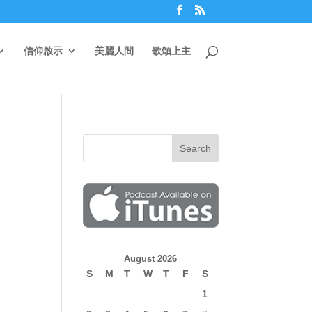
信仰啟示
美麗人間
歌頌上主
August 2026
S
M
T
W
T
F
S
1