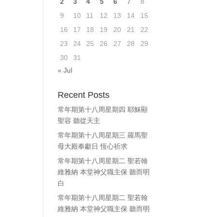
2
3
4
5
6
7
8
9
10
11
12
13
14
15
16
17
18
19
20
21
22
23
24
25
26
27
28
29
30
31
« Jul
Recent Posts
常年期第十八周星期四 耶穌顯
聖容 聽從天主
常年期第十八周星期三 羅馬聖
母大殿奉獻日 恆心祈求
常年期第十八周星期二 聖若翰
維雅納 本堂神父職主保 聽而明
白
常年期第十八周星期二 聖若翰
維雅納 本堂神父職主保 聽而明