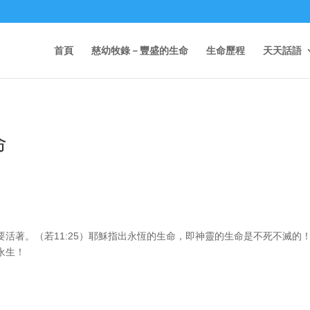
首頁
慈幼牧錄－豐盛的生命
生命歷程
天天話語
命
活著。（若11:25）耶穌指出永恆的生命，即神靈的生命是不死不滅的
永生！