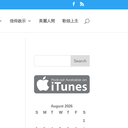
信仰啟示
美麗人間
歌頌上主
！
August 2026
S
M
T
W
T
F
S
1