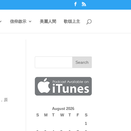
信仰啟示
美麗人間
歌頌上主
話，原
August 2026
S
M
T
W
T
F
S
1