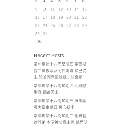
2
3
4
5
6
7
8
9
10
11
12
13
14
15
16
17
18
19
20
21
22
23
24
25
26
27
28
29
30
31
« Jul
Recent Posts
常年期第十八周星期五 聖西斯
督二世教宗及同伴殉道 捨已從
主 誰若願意跟隨我，該棄絕
常年期第十八周星期四 耶穌顯
聖容 聽從天主
常年期第十八周星期三 羅馬聖
母大殿奉獻日 恆心祈求
常年期第十八周星期二 聖若翰
維雅納 本堂神父職主保 聽而明