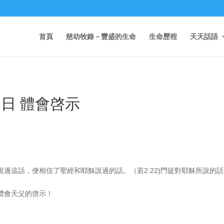
首頁
慈幼牧錄－豐盛的生命
生命歷程
天天話語
慶日 體會啓示
過這話，便相信了聖經和耶穌說過的話。（若2:22)門徒對耶穌所說的
體會天父的啓示！