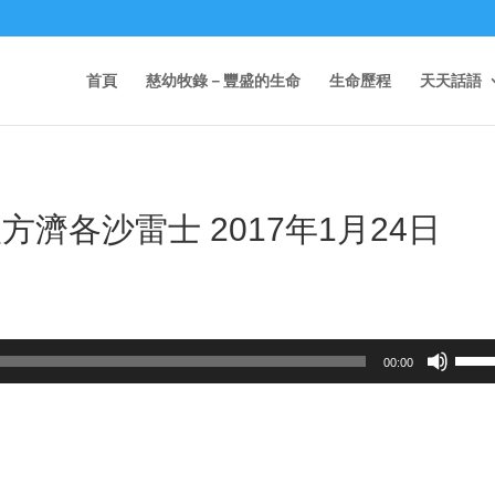
首頁
慈幼牧錄－豐盛的生命
生命歷程
天天話語
方濟各沙雷士 2017年1月24日
Use
00:00
Up/D
Arrow
keys
to
incre