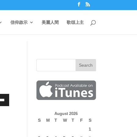
信仰啟示
美麗人間
歌頌上主
own
August 2026
S
M
T
W
T
F
S
1
ase