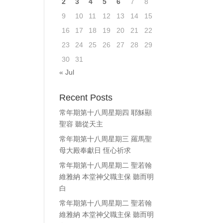
2
3
4
5
6
7
8
ase
9
10
11
12
13
14
15
e.
16
17
18
19
20
21
22
23
24
25
26
27
28
29
30
31
« Jul
Recent Posts
常年期第十八周星期四 耶穌顯
聖容 聽從天主
常年期第十八周星期三 羅馬聖
母大殿奉獻日 恆心祈求
常年期第十八周星期二 聖若翰
維雅納 本堂神父職主保 聽而明
白
常年期第十八周星期二 聖若翰
維雅納 本堂神父職主保 聽而明