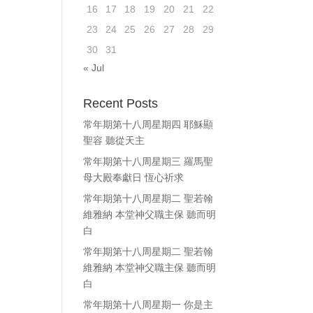
16
17
18
19
20
21
22
ase
23
24
25
26
27
28
29
e.
30
31
« Jul
Recent Posts
常年期第十八周星期四 耶穌顯
聖容 聽從天主
常年期第十八周星期三 羅馬聖
母大殿奉獻日 恆心祈求
常年期第十八周星期二 聖若翰
維雅納 本堂神父職主保 聽而明
白
常年期第十八周星期二 聖若翰
維雅納 本堂神父職主保 聽而明
白
常年期第十八周星期一 你是主