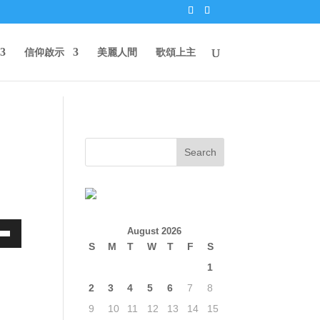
信仰啟示
美麗人間
歌頌上主
August 2026
own
S
M
T
W
T
F
S
1
2
3
4
5
6
7
8
ase
9
10
11
12
13
14
15