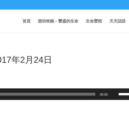
首頁
慈幼牧錄－豐盛的生命
生命歷程
天天話語
17年2月24日
Use
00:00
Up/D
Arrow
keys
to
incre