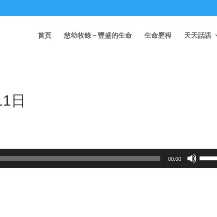
首頁
慈幼牧錄－豐盛的生命
生命歷程
天天話語
11日
Use
00:00
Up/D
Arrow
keys
to
incre