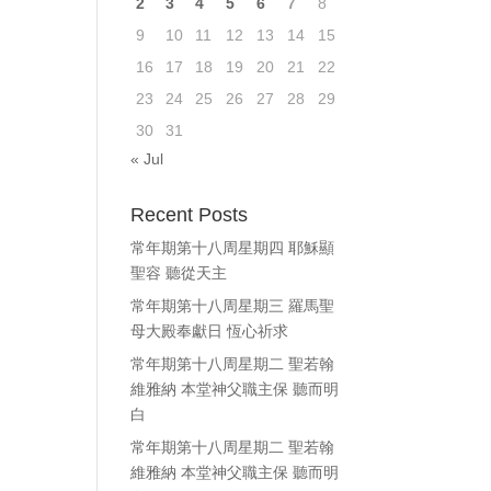
2
3
4
5
6
7
8
ase
9
10
11
12
13
14
15
e.
16
17
18
19
20
21
22
23
24
25
26
27
28
29
30
31
« Jul
Recent Posts
常年期第十八周星期四 耶穌顯
聖容 聽從天主
常年期第十八周星期三 羅馬聖
母大殿奉獻日 恆心祈求
常年期第十八周星期二 聖若翰
維雅納 本堂神父職主保 聽而明
白
常年期第十八周星期二 聖若翰
維雅納 本堂神父職主保 聽而明