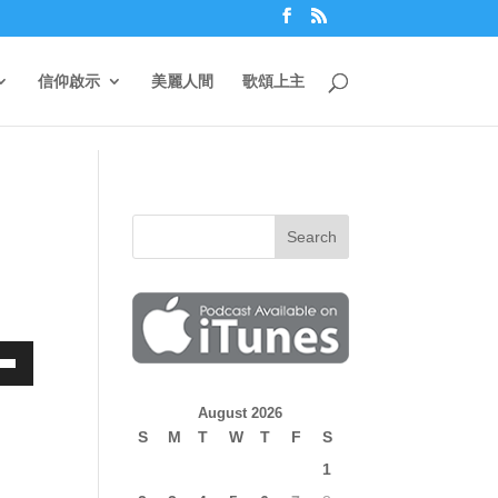
信仰啟示
美麗人間
歌頌上主
own
August 2026
S
M
T
W
T
F
S
1
ase