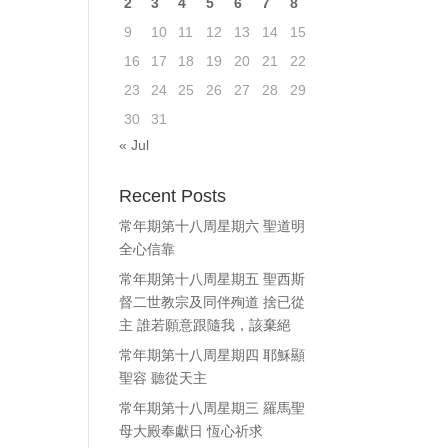
2
3
4
5
6
7
8
ase
9
10
11
12
13
14
15
e.
16
17
18
19
20
21
22
23
24
25
26
27
28
29
30
31
« Jul
Recent Posts
常年期第十八周星期六 聖道明
全心信靠
常年期第十八周星期五 聖西斯
督二世教宗及同伴殉道 捨已從
主 誰若願意跟隨我，該棄絕
常年期第十八周星期四 耶穌顯
聖容 聽從天主
常年期第十八周星期三 羅馬聖
母大殿奉獻日 恆心祈求