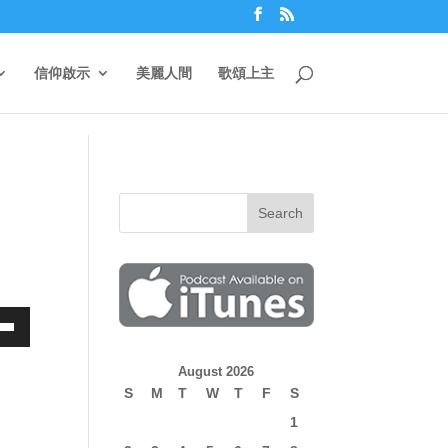
信仰啟示
美麗人間
歌頌上主
own
August 2026
S
M
T
W
T
F
S
1
ase