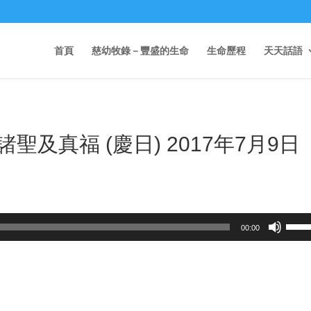
首頁
慈幼牧錄－豐盛的生命
生命歷程
天天話語
及真福 (慶日) 2017年7月9日
Use
00:00
Up/D
Arrow
keys
to
incre