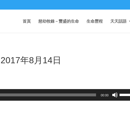
首頁
慈幼牧錄－豐盛的生命
生命歷程
天天話語
017年8月14日
Use
00:00
Up/D
Arrow
keys
to
incre