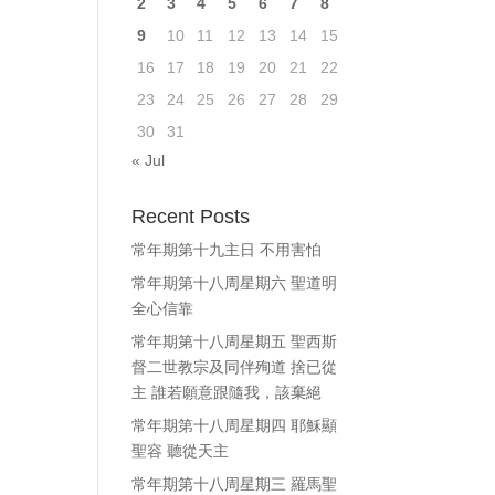
2
3
4
5
6
7
8
ase
9
10
11
12
13
14
15
e.
16
17
18
19
20
21
22
23
24
25
26
27
28
29
30
31
« Jul
Recent Posts
常年期第十九主日 不用害怕
常年期第十八周星期六 聖道明
全心信靠
常年期第十八周星期五 聖西斯
督二世教宗及同伴殉道 捨已從
主 誰若願意跟隨我，該棄絕
常年期第十八周星期四 耶穌顯
聖容 聽從天主
常年期第十八周星期三 羅馬聖