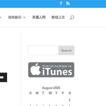
信仰啟示
美麗人間
歌頌上主
own
August 2026
S
M
T
W
T
F
S
1
ase