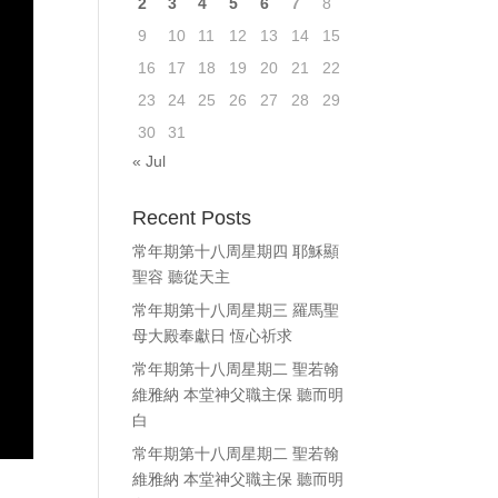
2
3
4
5
6
7
8
ase
9
10
11
12
13
14
15
e.
16
17
18
19
20
21
22
23
24
25
26
27
28
29
30
31
« Jul
Recent Posts
常年期第十八周星期四 耶穌顯
聖容 聽從天主
常年期第十八周星期三 羅馬聖
母大殿奉獻日 恆心祈求
常年期第十八周星期二 聖若翰
維雅納 本堂神父職主保 聽而明
白
常年期第十八周星期二 聖若翰
維雅納 本堂神父職主保 聽而明