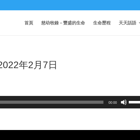
首頁
慈幼牧錄－豐盛的生命
生命歷程
天天話語
2022年2月7日
Use
00:00
Up/D
Arrow
keys
to
incre