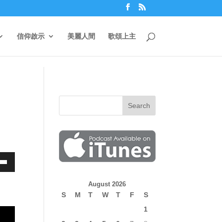
信仰啟示
美麗人間
歌頌上主
own
August 2026
S
M
T
W
T
F
S
1
ase