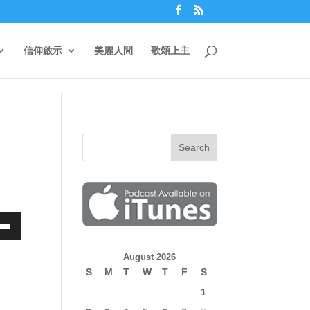
信仰啟示
美麗人間
歌頌上主
own
August 2026
S
M
T
W
T
F
S
1
ase