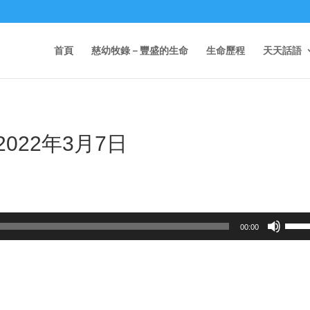
首頁
慈幼牧錄－豐盛的生命
生命歷程
天天話語
2022年3月7日
Use
00:00
Up/D
Arrow
keys
to
incre