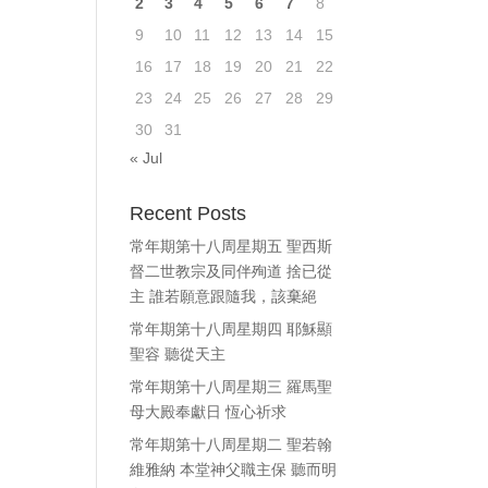
2
3
4
5
6
7
8
ase
9
10
11
12
13
14
15
e.
16
17
18
19
20
21
22
23
24
25
26
27
28
29
30
31
« Jul
Recent Posts
常年期第十八周星期五 聖西斯
督二世教宗及同伴殉道 捨已從
主 誰若願意跟隨我，該棄絕
常年期第十八周星期四 耶穌顯
聖容 聽從天主
常年期第十八周星期三 羅馬聖
母大殿奉獻日 恆心祈求
常年期第十八周星期二 聖若翰
維雅納 本堂神父職主保 聽而明