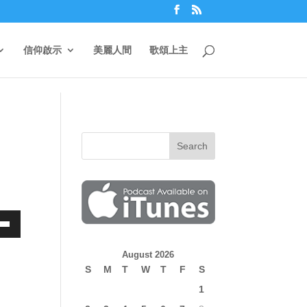
信仰啟示
美麗人間
歌頌上主
own
August 2026
S
M
T
W
T
F
S
1
ase