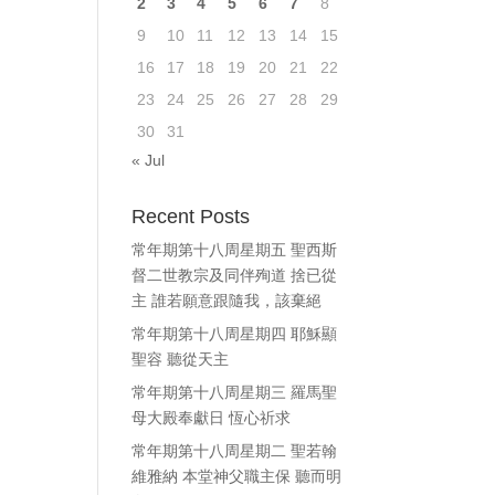
2
3
4
5
6
7
8
ase
9
10
11
12
13
14
15
e.
16
17
18
19
20
21
22
23
24
25
26
27
28
29
30
31
« Jul
Recent Posts
常年期第十八周星期五 聖西斯
督二世教宗及同伴殉道 捨已從
主 誰若願意跟隨我，該棄絕
常年期第十八周星期四 耶穌顯
聖容 聽從天主
常年期第十八周星期三 羅馬聖
母大殿奉獻日 恆心祈求
常年期第十八周星期二 聖若翰
維雅納 本堂神父職主保 聽而明