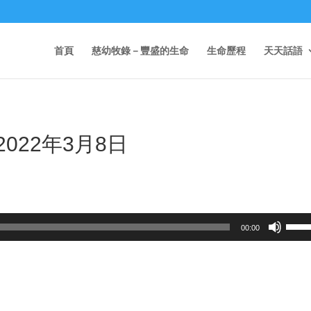
首頁
慈幼牧錄－豐盛的生命
生命歷程
天天話語
2022年3月8日
Use
00:00
Up/D
Arrow
keys
to
incre