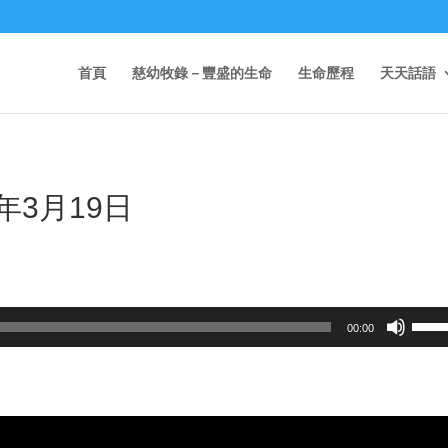
首頁
慈幼牧錄－豐盛的生命
生命歷程
天天話語
年3月19日
Use
00:00
Up/D
Arrow
keys
to
incre