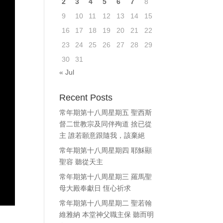
2
3
4
5
6
7
8
ase
9
10
11
12
13
14
15
e.
16
17
18
19
20
21
22
23
24
25
26
27
28
29
30
31
« Jul
Recent Posts
常年期第十八周星期五 聖西斯
督二世教宗及同伴殉道 捨已從
主 誰若願意跟隨我，該棄絕
常年期第十八周星期四 耶穌顯
聖容 聽從天主
常年期第十八周星期三 羅馬聖
母大殿奉獻日 恆心祈求
常年期第十八周星期二 聖若翰
維雅納 本堂神父職主保 聽而明