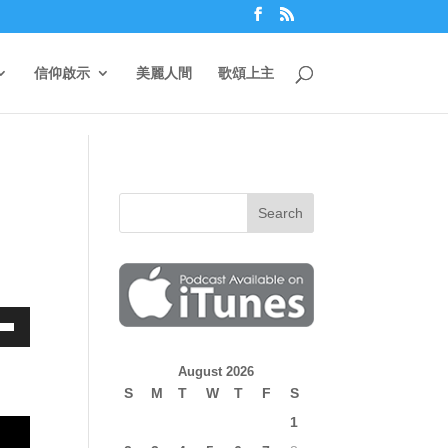
信仰啟示
美麗人間
歌頌上主
own
August 2026
S
M
T
W
T
F
S
1
ase