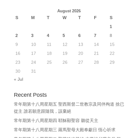
August 2026
S
M
T
W
T
F
S
1
2
3
4
5
6
7
8
9
10
11
12
13
14
15
16
17
18
19
20
21
22
23
24
25
26
27
28
29
30
31
« Jul
Recent Posts
常年期第十八周星期五 聖西斯督二世教宗及同伴殉道 捨已
從主 誰若願意跟隨我，該棄絕
常年期第十八周星期四 耶穌顯聖容 聽從天主
常年期第十八周星期三 羅馬聖母大殿奉獻日 恆心祈求