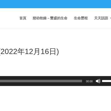
首頁
慈幼牧錄－豐盛的生命
生命歷程
天天話語
2022年12月16日)
Use
00:00
Up/D
Arrow
keys
to
incre