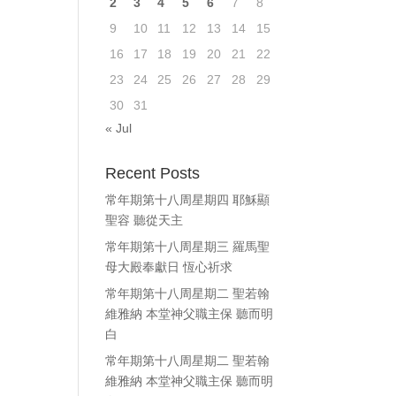
2
3
4
5
6
7
8
ase
9
10
11
12
13
14
15
e.
16
17
18
19
20
21
22
23
24
25
26
27
28
29
30
31
« Jul
Recent Posts
常年期第十八周星期四 耶穌顯
聖容 聽從天主
常年期第十八周星期三 羅馬聖
母大殿奉獻日 恆心祈求
常年期第十八周星期二 聖若翰
維雅納 本堂神父職主保 聽而明
白
常年期第十八周星期二 聖若翰
維雅納 本堂神父職主保 聽而明