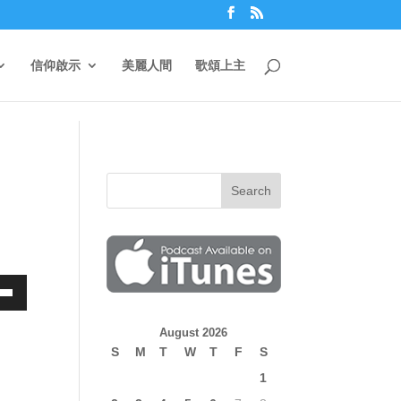
信仰啟示
美麗人間
歌頌上主
own
August 2026
S
M
T
W
T
F
S
1
ase