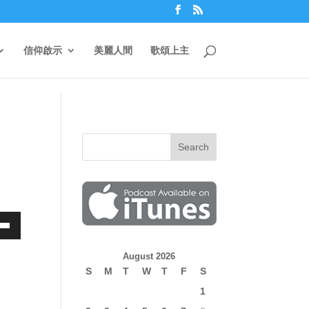
信仰啟示
美麗人間
歌頌上主
own
August 2026
S
M
T
W
T
F
S
1
ase