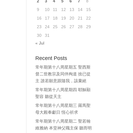
2
3
4
5
6
7
8
ase
9
10
11
12
13
14
15
e.
16
17
18
19
20
21
22
23
24
25
26
27
28
29
30
31
« Jul
Recent Posts
常年期第十八周星期五 聖西斯
督二世教宗及同伴殉道 捨已從
主 誰若願意跟隨我，該棄絕
常年期第十八周星期四 耶穌顯
聖容 聽從天主
常年期第十八周星期三 羅馬聖
母大殿奉獻日 恆心祈求
常年期第十八周星期二 聖若翰
維雅納 本堂神父職主保 聽而明