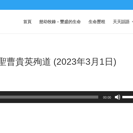
首頁
慈幼牧錄－豐盛的生命
生命歷程
天天話語
聖曹貴英殉道 (2023年3月1日)
Use
00:00
Up/D
Arrow
keys
to
incre