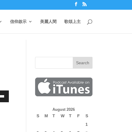
信仰啟示
美麗人間
歌頌上主
own
August 2026
S
M
T
W
T
F
S
1
ase