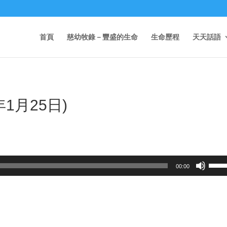
首頁
慈幼牧錄－豐盛的生命
生命歷程
天天話語
1月25日)
Use
00:00
Up/D
Arrow
keys
to
incre