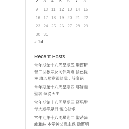
2
3
4
5
6
7
8
ase
9
10
11
12
13
14
15
e.
16
17
18
19
20
21
22
23
24
25
26
27
28
29
30
31
« Jul
Recent Posts
常年期第十八周星期五 聖西斯
督二世教宗及同伴殉道 捨已從
主 誰若願意跟隨我，該棄絕
常年期第十八周星期四 耶穌顯
聖容 聽從天主
常年期第十八周星期三 羅馬聖
母大殿奉獻日 恆心祈求
常年期第十八周星期二 聖若翰
維雅納 本堂神父職主保 聽而明