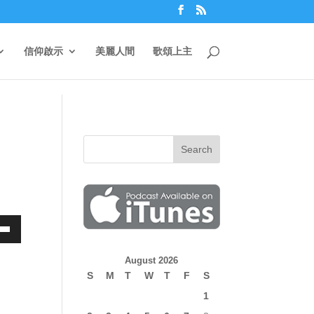
信仰啟示
美麗人間
歌頌上主
own
August 2026
S
M
T
W
T
F
S
1
ase