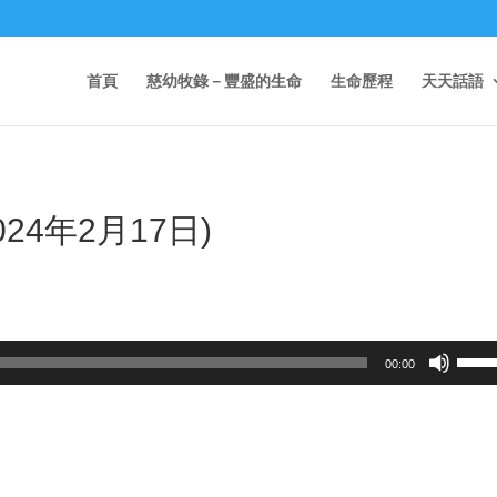
首頁
慈幼牧錄－豐盛的生命
生命歷程
天天話語
024年2月17日)
Use
00:00
Up/D
Arrow
keys
to
incre