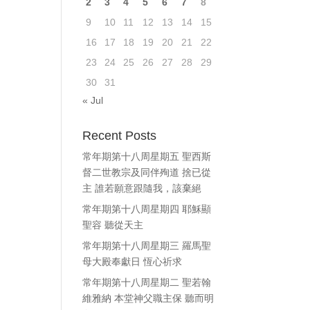
2
3
4
5
6
7
8
ase
9
10
11
12
13
14
15
e.
16
17
18
19
20
21
22
23
24
25
26
27
28
29
30
31
« Jul
Recent Posts
常年期第十八周星期五 聖西斯
督二世教宗及同伴殉道 捨已從
主 誰若願意跟隨我，該棄絕
常年期第十八周星期四 耶穌顯
聖容 聽從天主
常年期第十八周星期三 羅馬聖
母大殿奉獻日 恆心祈求
常年期第十八周星期二 聖若翰
維雅納 本堂神父職主保 聽而明