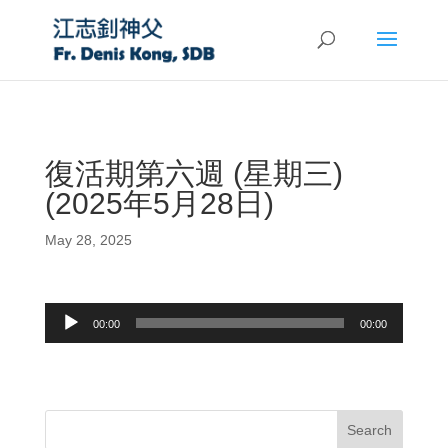
復活期第六週 (星期三)
(2025年5月28日)
May 28, 2025
Audio
00:00
00:00
Player