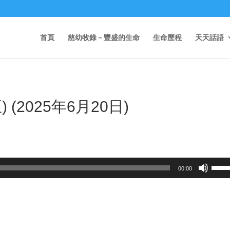
首頁
慈幼牧錄－豐盛的生命
生命歷程
天天話語
(2025年6月20日)
Use
00:00
Up/D
Arrow
keys
to
incre