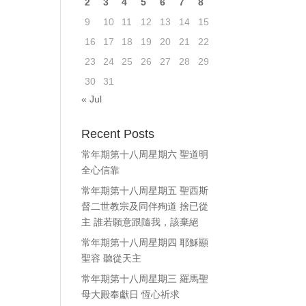
2
3
4
5
6
7
8
ase
9
10
11
12
13
14
15
e.
16
17
18
19
20
21
22
23
24
25
26
27
28
29
30
31
« Jul
Recent Posts
常年期第十八周星期六 聖道明
全心信靠
常年期第十八周星期五 聖西斯
督二世教宗及同伴殉道 捨已從
主 誰若願意跟隨我，該棄絕
常年期第十八周星期四 耶穌顯
聖容 聽從天主
常年期第十八周星期三 羅馬聖
母大殿奉獻日 恆心祈求