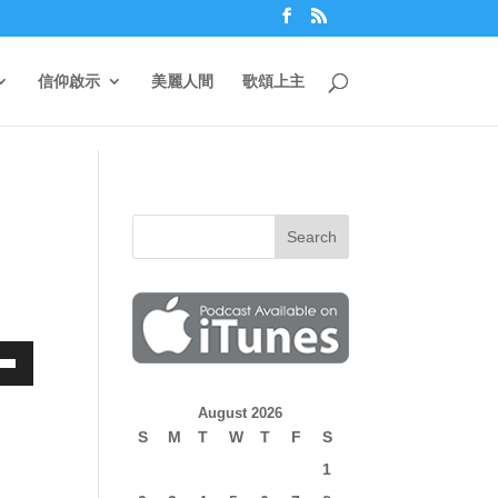
信仰啟示
美麗人間
歌頌上主
own
August 2026
S
M
T
W
T
F
S
1
ase