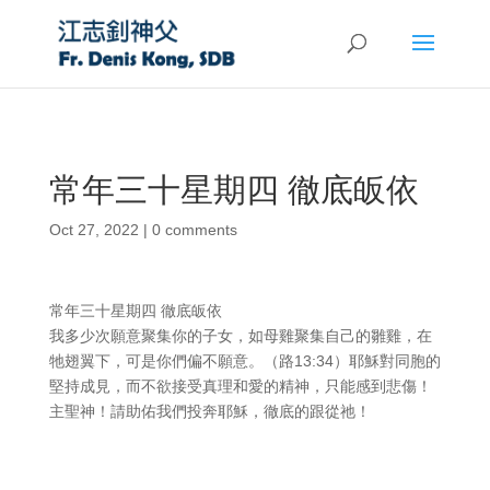
常年三十星期四 徹底皈依
Oct 27, 2022
|
0 comments
常年三十星期四 徹底皈依
我多少次願意聚集你的子女，如母雞聚集自己的雛雞，在
牠翅翼下，可是你們偏不願意。（路13:34）耶穌對同胞的
堅持成見，而不欲接受真理和愛的精神，只能感到悲傷！
主聖神！請助佑我們投奔耶穌，徹底的跟從祂！