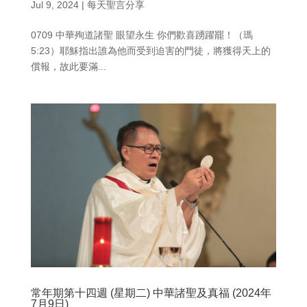
Jul 9, 2024
|
每天聖言分享
0709 中華殉道諸聖 眼望永生 你們歡喜踴躍罷！（瑪
5:23）耶穌指出誰為他而受到迫害的門徒，將獲得天上的
償報，故此要滿...
常年期第十四週 (星期二) 中華諸聖及真福 (2024年
7月9日)