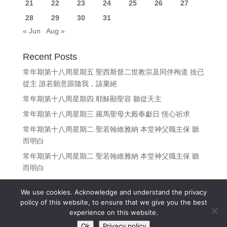
21
22
23
24
25
26
27
28
29
30
31
« Jun
Aug »
Recent Posts
常年期第十八周星期五 聖西斯督二世教宗及同伴殉道 捨已
從主 誰若願意跟隨我，該棄絕
常年期第十八周星期四 耶穌顯聖容 聽從天主
常年期第十八周星期三 羅馬聖母大殿奉獻日 恆心祈求
常年期第十八周星期二 聖若翰維雅納 本堂神父職主保 聽
而明白
常年期第十八周星期二 聖若翰維雅納 本堂神父職主保 聽
而明白
We use cookies. Acknowledge and understand the privacy
policy of this website, to ensure that we give you the best
experience on this website.
Copyright © 江志釗神父 Fr. Denis Kong, SDB All Rights
Ok
Privacy policy