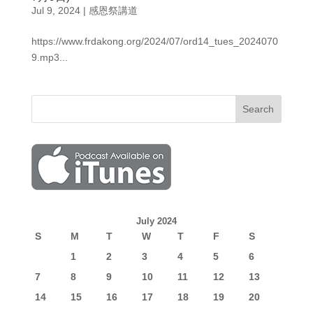
Jul 9, 2024
|
感恩祭講道
https://www.frdakong.org/2024/07/ord14_tues_2024070
9.mp3...
July 2024
S
M
T
W
T
F
S
1
2
3
4
5
6
7
8
9
10
11
12
13
14
15
16
17
18
19
20