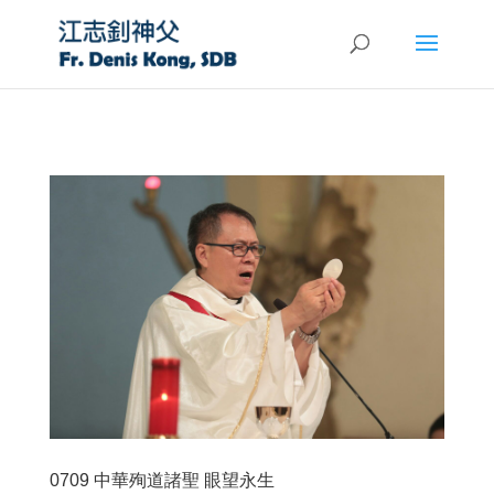
0709 中華殉道諸聖 眼望永生