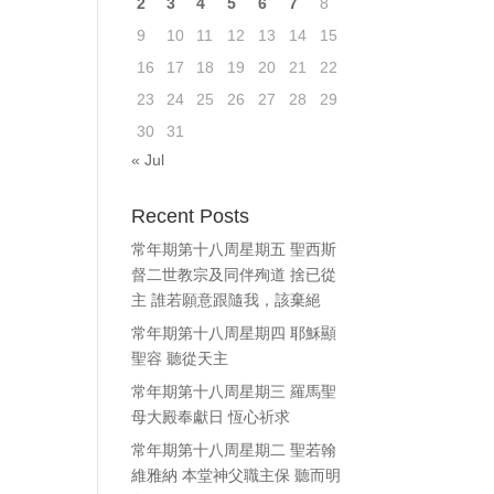
2
3
4
5
6
7
8
9
10
11
12
13
14
15
16
17
18
19
20
21
22
23
24
25
26
27
28
29
30
31
« Jul
Recent Posts
常年期第十八周星期五 聖西斯
督二世教宗及同伴殉道 捨已從
主 誰若願意跟隨我，該棄絕
常年期第十八周星期四 耶穌顯
聖容 聽從天主
常年期第十八周星期三 羅馬聖
母大殿奉獻日 恆心祈求
常年期第十八周星期二 聖若翰
維雅納 本堂神父職主保 聽而明