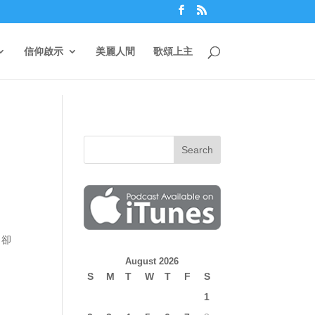
信仰啟示
美麗人間
歌頌上主
，卻
August 2026
S
M
T
W
T
F
S
1