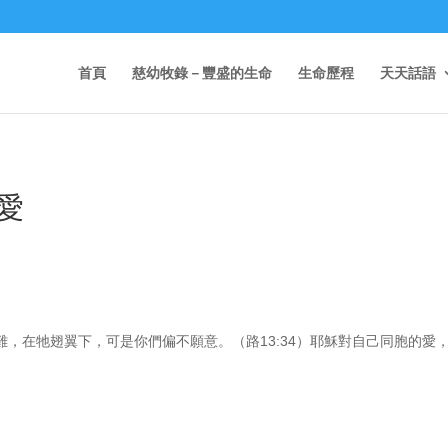
首頁
慈幼牧錄－豐盛的生命
生命歷程
天天話語
愛
，在牠翅翼下，可是你們偏不願意。（路13:34）耶穌對自己同胞的愛