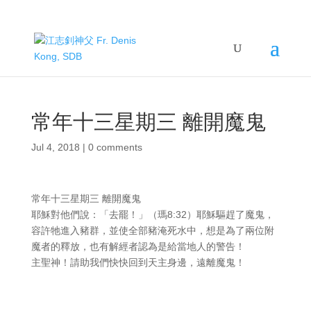
常年十三星期三 離開魔鬼
Jul 4, 2018
|
0 comments
常年十三星期三 離開魔鬼
耶穌對他們說：「去罷！」（瑪8:32）耶穌驅趕了魔鬼，
容許牠進入豬群，並使全部豬淹死水中，想是為了兩位附
魔者的釋放，也有解經者認為是給當地人的警告！
主聖神！請助我們快快回到天主身邊，遠離魔鬼！