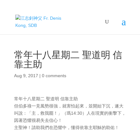
常年十八星期二 聖道明 信
靠主助
Aug 9, 2017
|
0 comments
常年十八星期二 聖道明 信靠主助
但伯多祿一見風勢很強，就害怕起來，並開始下沉，遂大
叫說：「主，救我罷！」（瑪14:30）人在現實的衝擊下，
因著恐懼很易失去信心！
主聖神！請助我們在恐懼中，懂得依靠主耶穌的助佑！