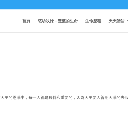
首頁
慈幼牧錄－豐盛的生命
生命歷程
天天話語
）在天主的恩賜中，每一人都是獨特和重要的，因為天主要人善用天賜的去