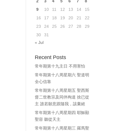
2
3
4
5
6
7
8
9
10
11
12
13
14
15
16
17
18
19
20
21
22
23
24
25
26
27
28
29
30
31
« Jul
Recent Posts
常年期第十九主日 不用害怕
常年期第十八周星期六 聖道明
全心信靠
常年期第十八周星期五 聖西斯
督二世教宗及同伴殉道 捨已從
主 誰若願意跟隨我，該棄絕
常年期第十八周星期四 耶穌顯
聖容 聽從天主
常年期第十八周星期三 羅馬聖