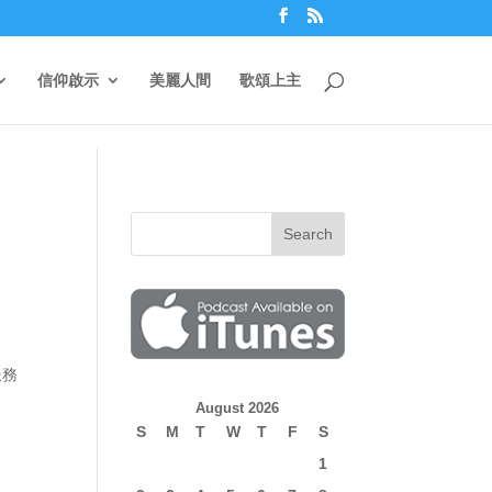
信仰啟示
美麗人間
歌頌上主
服務
August 2026
S
M
T
W
T
F
S
1