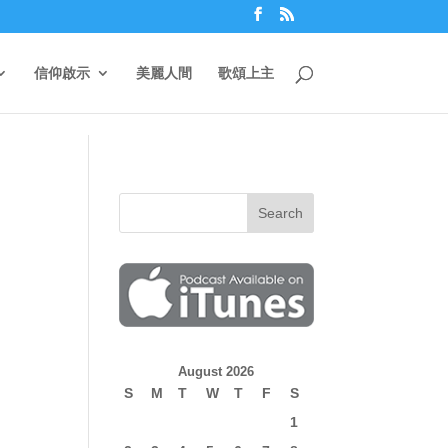
信仰啟示
美麗人間
歌頌上主
August 2026
S
M
T
W
T
F
S
1