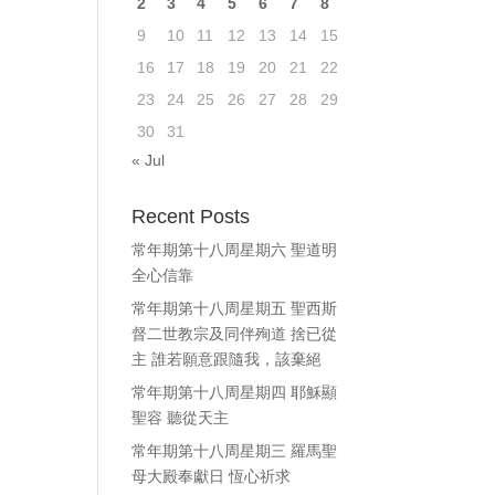
2
3
4
5
6
7
8
9
10
11
12
13
14
15
16
17
18
19
20
21
22
23
24
25
26
27
28
29
30
31
« Jul
Recent Posts
常年期第十八周星期六 聖道明
全心信靠
常年期第十八周星期五 聖西斯
督二世教宗及同伴殉道 捨已從
主 誰若願意跟隨我，該棄絕
常年期第十八周星期四 耶穌顯
聖容 聽從天主
常年期第十八周星期三 羅馬聖
母大殿奉獻日 恆心祈求