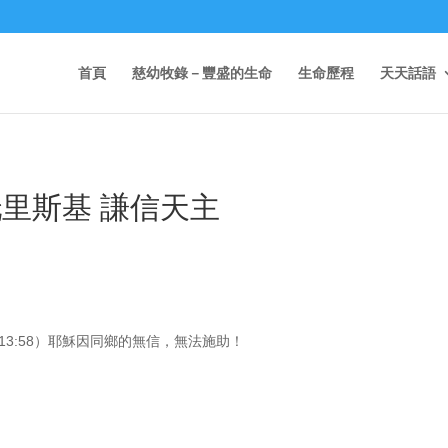
首頁
慈幼牧錄－豐盛的生命
生命歷程
天天話語
托里斯基 謙信天主
3:58）耶穌因同鄉的無信，無法施助！