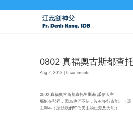
0802 真福奧古斯都查
Aug 2, 2019
|
0 comments
0802 真福奧古斯都查托里斯基 謙信天主
耶穌在那裡，因為他們不信，沒有多行奇能。（瑪 1
主聖神！請助我們堅信天主的仁愛及大能！