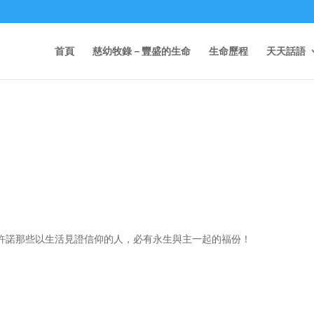
首頁
慈幼牧錄－豐盛的生命
生命歷程
天天話語
穌許諾那些以生活見證信仰的人，必有永生與主一起的福份！