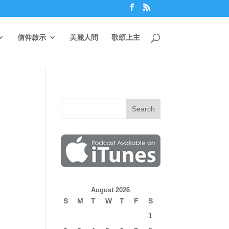
信仰啟示
美麗人間
歌頌上主
August 2026
S
M
T
W
T
F
S
1