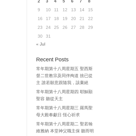
2
3
4
5
6
7
8
9
10
11
12
13
14
15
16
17
18
19
20
21
22
23
24
25
26
27
28
29
30
31
« Jul
Recent Posts
常年期第十八周星期五 聖西斯
督二世教宗及同伴殉道 捨已從
主 誰若願意跟隨我，該棄絕
常年期第十八周星期四 耶穌顯
聖容 聽從天主
常年期第十八周星期三 羅馬聖
母大殿奉獻日 恆心祈求
常年期第十八周星期二 聖若翰
維雅納 本堂神父職主保 聽而明