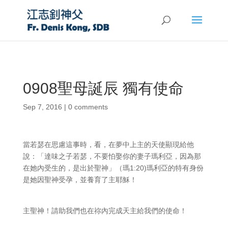
0908聖母誕辰 獨有使命
Sep 7, 2016
|
0 comments
當若瑟在思慮這事時，看，在夢中上主的天使顯現給他
說：「達味之子若瑟，不要怕娶你的妻子瑪利亞，因為那
在她內受生的，是出於聖神」（瑪1:20)瑪利亞的特有身份
是她因聖神受孕，並養育了主耶穌！
主聖神！請助我們也在祢內完成天主給我們的使命！