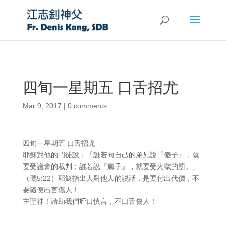
四䀏一星期五 口舌招尤
Mar 9, 2017
|
0 comments
四䀏一星期五 口舌招尤
耶穌對他的門徒說：「誰若向自己的弟兄說『傻子』，就
要受議會的裁判；誰若說『瘋子』，就要受火獄的罰。」
（瑪5:22）耶穌指出人對他人的説話，是要付出代價，不
要隨便出言傷人！
主聖神！請助我們𧫴口慎言，不口舌傷人！