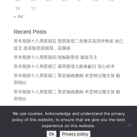
30
31
« Jul
Recent Posts
常年期第十八周星期五 聖西斯督二世教宗及同伴殉道 捨已
從主 誰若願意跟隨我，該棄絕
常年期第十八周星期四 耶穌顯聖容 聽從天主
常年期第十八周星期三 羅馬聖母大殿奉獻日 恆心祈求
常年期第十八周星期二 聖若翰維雅納 本堂神父職主保 聽
而明白
常年期第十八周星期二 聖若翰維雅納 本堂神父職主保 聽
而明白
We use cookies. Acknowledge and understand the privacy
policy of this website, to ensure that we give you the best
experience on this website.
Copyright © 江志釗神父 Fr. Denis Kong, SDB All Rights
Ok
Privacy policy
Reserved.
(Privacy policy)