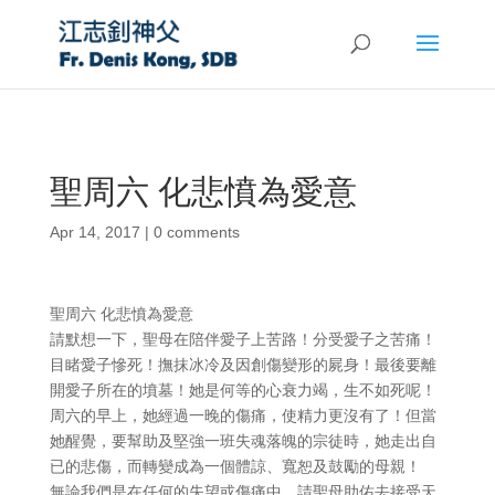
聖周六 化悲憤為愛意
Apr 14, 2017
|
0 comments
聖周六 化悲憤為愛意
請默想一下，聖母在陪伴愛子上苦路！分受愛子之苦痛！
目睹愛子慘死！撫抹冰冷及因創傷變形的屍身！最後要離
開愛子所在的墳墓！她是何等的心衰力竭，生不如死呢！
周六的早上，她經過一晚的傷痛，使精力更沒有了！但當
她醒覺，要幫助及堅強一班失魂落魄的宗徒時，她走出自
已的悲傷，而轉變成為一個體諒、寬恕及鼓勵的母親！
無論我們是在任何的失望或傷痛中，請聖母助佑去接受天