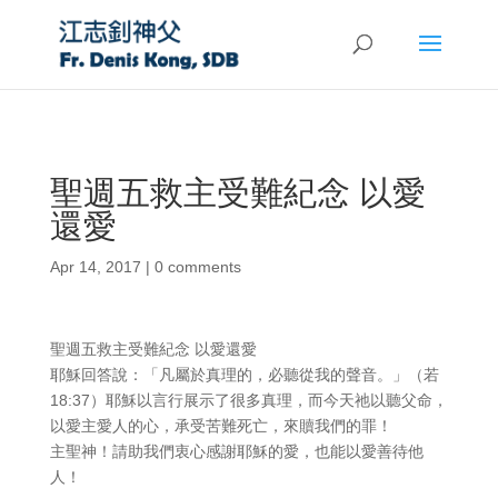
聖週五救主受難紀念 以愛
還愛
Apr 14, 2017
|
0 comments
聖週五救主受難紀念 以愛還愛
耶穌回答說：「凡屬於真理的，必聽從我的聲音。」（若
18:37）耶穌以言行展示了很多真理，而今天祂以聽父命，
以愛主愛人的心，承受苦難死亡，來贖我們的罪！
主聖神！請助我們衷心感謝耶穌的愛，也能以愛善待他
人！