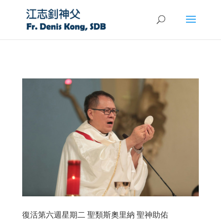
復活第六週星期二 聖類斯奧里納 聖神助佑