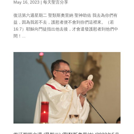
May 16, 2023
|
每天聖言分享
復活第六週星期二 聖類斯奧里納 聖神助佑 我去為你們有
益，因為我若不去，護慰者便不會到你們這裡來。（若
16:7）耶穌向門徒指出他去後，才會遣發護慰者到他們中
間！...