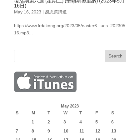
復活期第六週 (星期二) (聖類斯奧里納) (2023年5月
16日)
May 16, 2023
|
感恩祭講道
https://www.frdakong.org/2023/05/easter6_tues_202305
16.mp3...
May 2023
S
M
T
W
T
F
S
1
2
3
4
5
6
7
8
9
10
11
12
13
14
15
16
17
18
19
20