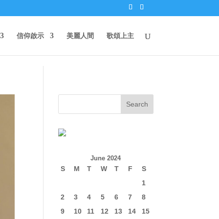
信仰啟示
美麗人間
歌頌上主
June 2024
S
M
T
W
T
F
S
1
2
3
4
5
6
7
8
9
10
11
12
13
14
15