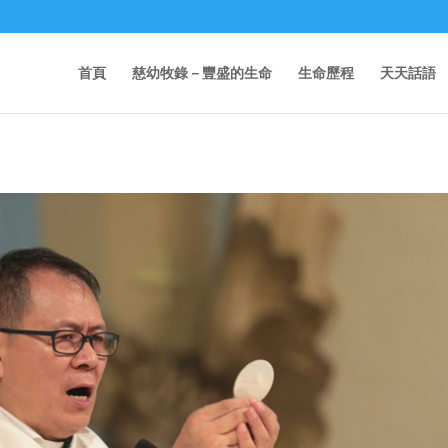
首頁
慈幼牧錄－豐盛的生命
生命歷程
天天話語