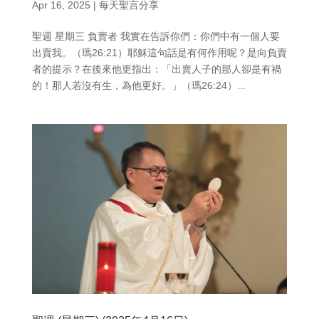
Apr 16, 2025
|
每天聖言分享
聖週 星期三 負賣者 我實在告訴你們：你們中有一個人要
出賣我。（瑪26:21）耶穌這句話是有何作用呢？是向負賣
者的提示？在後來他更指出：「出賣人子的那人卻是有禍
的！那人若沒有生，為他更好。」（瑪26:24）...