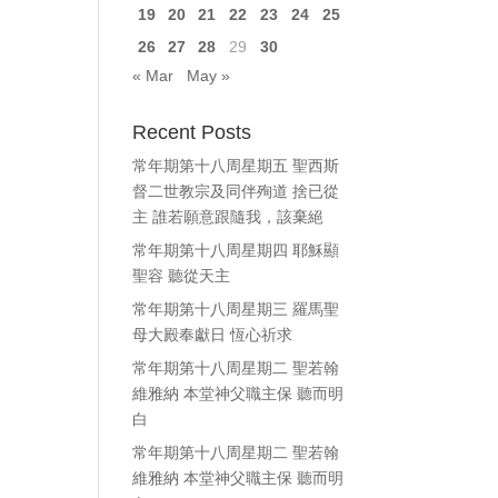
19
20
21
22
23
24
25
26
27
28
29
30
« Mar
May »
Recent Posts
常年期第十八周星期五 聖西斯
督二世教宗及同伴殉道 捨已從
主 誰若願意跟隨我，該棄絕
常年期第十八周星期四 耶穌顯
聖容 聽從天主
常年期第十八周星期三 羅馬聖
母大殿奉獻日 恆心祈求
常年期第十八周星期二 聖若翰
維雅納 本堂神父職主保 聽而明
白
常年期第十八周星期二 聖若翰
維雅納 本堂神父職主保 聽而明