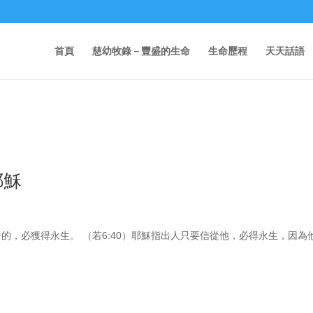
首頁
慈幼牧錄－豐盛的生命
生命歷程
天天話語
耶穌
的，必獲得永生。 （若6:40）耶穌指出人只要信從他，必得永生，因為