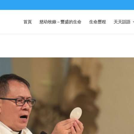
首頁
慈幼牧錄－豐盛的生命
生命歷程
天天話語