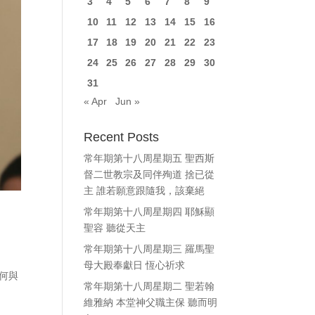
3
4
5
6
7
8
9
10
11
12
13
14
15
16
17
18
19
20
21
22
23
24
25
26
27
28
29
30
31
« Apr
Jun »
Recent Posts
常年期第十八周星期五 聖西斯
督二世教宗及同伴殉道 捨已從
主 誰若願意跟隨我，該棄絕
常年期第十八周星期四 耶穌顯
聖容 聽從天主
常年期第十八周星期三 羅馬聖
母大殿奉獻日 恆心祈求
如何與
常年期第十八周星期二 聖若翰
維雅納 本堂神父職主保 聽而明