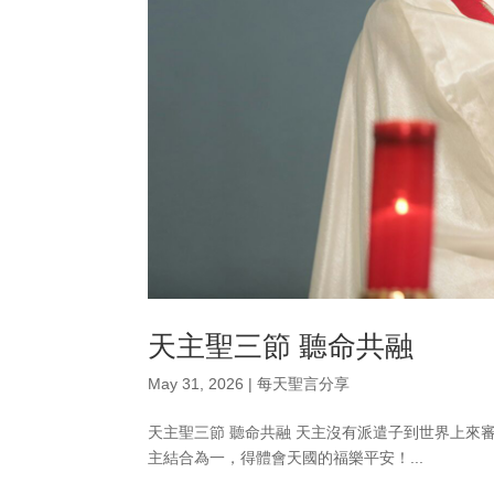
天主聖三節 聽命共融
May 31, 2026
|
每天聖言分享
天主聖三節 聽命共融 天主沒有派遣子到世界上來審
主結合為一，得體會天國的福樂平安！...