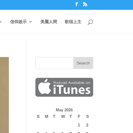
信仰啟示
美麗人間
歌頌上主
May 2026
S
M
T
W
T
F
S
1
2