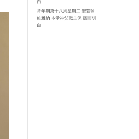
白
常年期第十八周星期二 聖若翰
維雅納 本堂神父職主保 聽而明
白