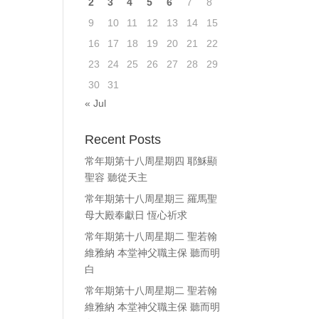
2
3
4
5
6
7
8
ase
9
10
11
12
13
14
15
e.
16
17
18
19
20
21
22
23
24
25
26
27
28
29
30
31
« Jul
Recent Posts
常年期第十八周星期四 耶穌顯
聖容 聽從天主
常年期第十八周星期三 羅馬聖
母大殿奉獻日 恆心祈求
常年期第十八周星期二 聖若翰
維雅納 本堂神父職主保 聽而明
白
常年期第十八周星期二 聖若翰
維雅納 本堂神父職主保 聽而明