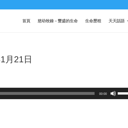
首頁
慈幼牧錄－豐盛的生命
生命歷程
天天話語
1月21日
Use
00:00
Up/D
Arrow
keys
to
incre