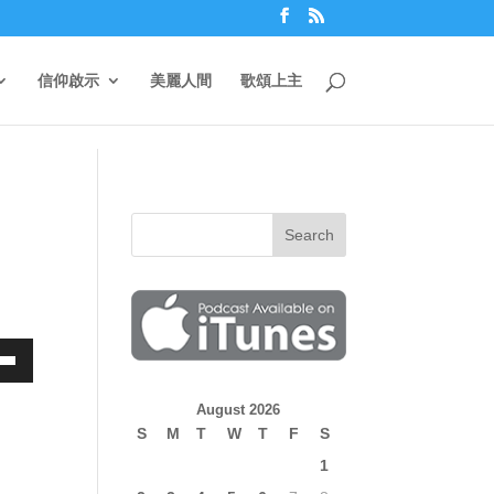
信仰啟示
美麗人間
歌頌上主
own
August 2026
S
M
T
W
T
F
S
1
ase