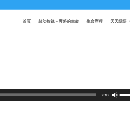
首頁
慈幼牧錄－豐盛的生命
生命歷程
天天話語
Use
00:00
Up/D
Arrow
keys
to
incre