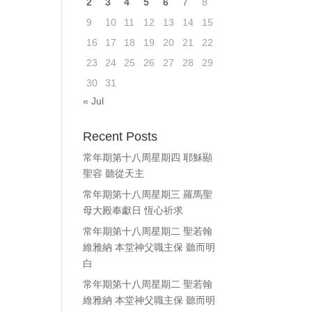
2
3
4
5
6
7
8
ase
9
10
11
12
13
14
15
e.
16
17
18
19
20
21
22
23
24
25
26
27
28
29
30
31
« Jul
Recent Posts
常年期第十八周星期四 耶穌顯
聖容 聽從天主
常年期第十八周星期三 羅馬聖
母大殿奉獻日 恆心祈求
常年期第十八周星期二 聖若翰
維雅納 本堂神父職主保 聽而明
白
常年期第十八周星期二 聖若翰
維雅納 本堂神父職主保 聽而明