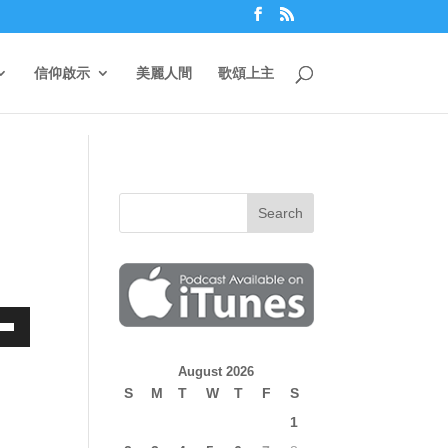
信仰啟示
美麗人間
歌頌上主
own
August 2026
S
M
T
W
T
F
S
1
ase