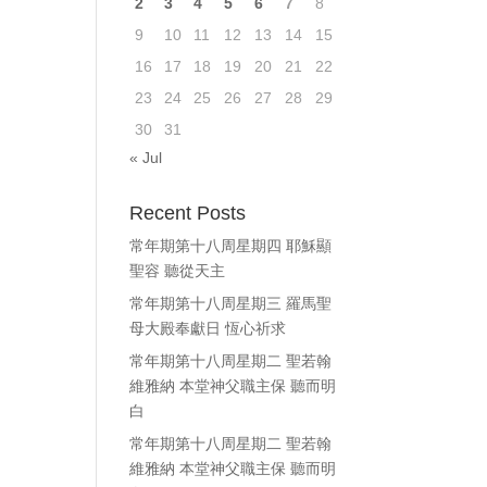
2
3
4
5
6
7
8
ase
9
10
11
12
13
14
15
e.
16
17
18
19
20
21
22
23
24
25
26
27
28
29
30
31
« Jul
Recent Posts
常年期第十八周星期四 耶穌顯
聖容 聽從天主
常年期第十八周星期三 羅馬聖
母大殿奉獻日 恆心祈求
常年期第十八周星期二 聖若翰
維雅納 本堂神父職主保 聽而明
白
常年期第十八周星期二 聖若翰
維雅納 本堂神父職主保 聽而明