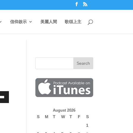
信仰啟示
美麗人間
歌頌上主
own
August 2026
S
M
T
W
T
F
S
1
ase