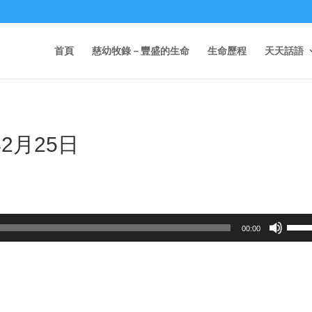
首頁
慈幼牧錄－豐盛的生命
生命歷程
天天話語
2月25日
Use
00:00
Up/D
Arrow
keys
to
incre