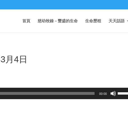
首頁
慈幼牧錄－豐盛的生命
生命歷程
天天話語
3月4日
Use
00:00
Up/D
Arrow
keys
to
incre