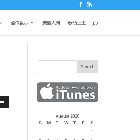
信仰啟示
美麗人間
歌頌上主
own
August 2026
S
M
T
W
T
F
S
1
ase