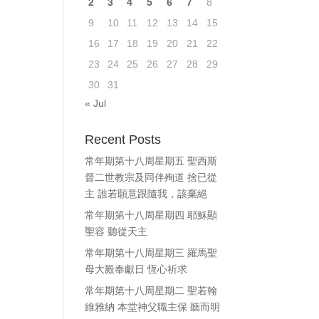
2
3
4
5
6
7
8
ase
9
10
11
12
13
14
15
e.
16
17
18
19
20
21
22
23
24
25
26
27
28
29
30
31
« Jul
Recent Posts
常年期第十八周星期五 聖西斯
督二世教宗及同伴殉道 捨已從
主 誰若願意跟隨我，該棄絕
常年期第十八周星期四 耶穌顯
聖容 聽從天主
常年期第十八周星期三 羅馬聖
母大殿奉獻日 恆心祈求
常年期第十八周星期二 聖若翰
維雅納 本堂神父職主保 聽而明