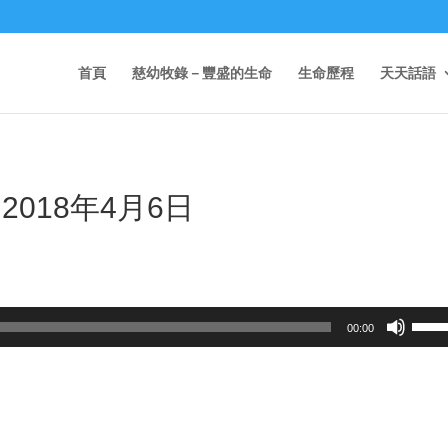
首頁
慈幼牧錄－豐盛的生命
生命歷程
天天話語
2018年4月6日
Use
00:00
Up/D
Arrow
keys
to
incre