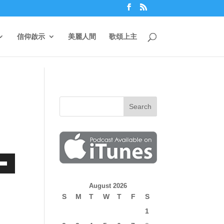
信仰啟示
美麗人間
歌頌上主
own
August 2026
S
M
T
W
T
F
S
1
ase