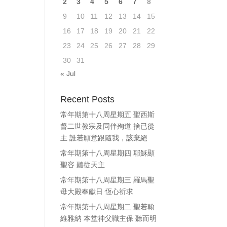
2
3
4
5
6
7
8
ase
9
10
11
12
13
14
15
e.
16
17
18
19
20
21
22
23
24
25
26
27
28
29
30
31
« Jul
Recent Posts
常年期第十八周星期五 聖西斯
督二世教宗及同伴殉道 捨已從
主 誰若願意跟隨我，該棄絕
常年期第十八周星期四 耶穌顯
聖容 聽從天主
常年期第十八周星期三 羅馬聖
母大殿奉獻日 恆心祈求
常年期第十八周星期二 聖若翰
維雅納 本堂神父職主保 聽而明