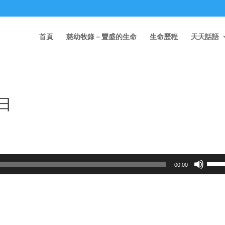
首頁
慈幼牧錄－豐盛的生命
生命歷程
天天話語
1日
Use
00:00
Up/D
Arrow
keys
to
incre